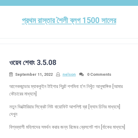
Skip
to
content
প্রথম রাস্তার শৈলী ব্লগ 1500 সালের
ওয়েব শেবাং 3.5.08
September 11, 2022
nelson
0 Comments
আলেকজান্ডার ম্যাককুইন টাইগার প্রিন্ট পশমিনা হ’ল নিখুঁত আনুষাঙ্গিক [আমার
কৌচারের মাধ্যমে]
নতুন ভিক্টোরিয়ার সিক্রেট নিউ বায়োফিট আপলিফ্ট ব্রা [ফ্যাব চিনির মাধ্যমে]
দেখুন
বিশ্বব্যাপী মহিলাদের সমর্থন করার জন্য রিজের ব্রেসলেট পান [র্যাকের মাধ্যমে]