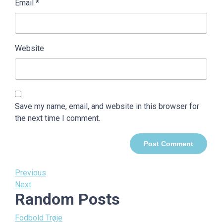
Email
*
Website
Save my name, email, and website in this browser for
the next time I comment.
Post
Previous
Previous
Post
Next
Next
navigation
Random Posts
Post
Fodbold Trøje