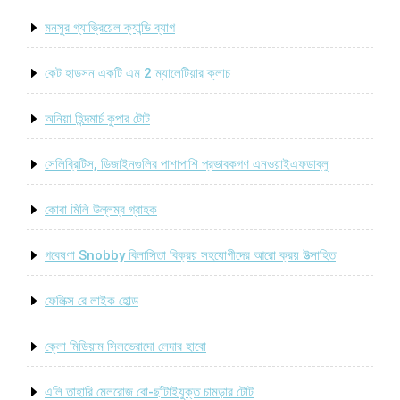
মনসুর গ্যাভ্রিয়েল ক্যান্ডি ব্যাগ
কেট হাডসন একটি এম 2 ম্যালেটিয়ার ক্লাচ
অনিয়া হিন্দমার্চ কুপার টোট
সেলিব্রিটিস, ডিজাইনগুলির পাশাপাশি প্রভাবকগণ এনওয়াইএফডাব্লু
কোবা মিলি উল্লম্ব গ্রাহক
গবেষণা Snobby বিলাসিতা বিক্রয় সহযোগীদের আরো ক্রয় উত্সাহিত
ফেলিক্স রে লাইক হোল্ড
ক্লো মিডিয়াম সিলভেরাদো লেদার হাবো
এলি তাহারি মেলরোজ বো-ছাঁটাইযুক্ত চামড়ার টোট